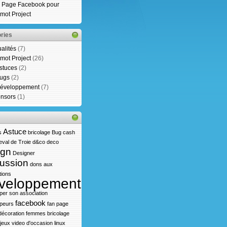
 Page Facebook pour
mot Project
ries
ualités
(7)
mot Project
(26)
stuces
(2)
ugs
(2)
éveloppement
(7)
nsors
(1)
Astuce
s
bricolage
Bug
cash
val de Troie
d&co
deco
ign
Designer
ussion
dons aux
tions
veloppement
per son association
facebook
peurs
fan page
écoration
femmes bricolage
jeux video d'occasion
linux