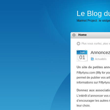
Le Blog d
Marmot Project : le widget
Home
Plus vous surfez, plus 
Annoncez 
Juin
01
Actualités
Un site de petites a
Fifty4you.com (fifty for y
permet de publier vos art
informations sur Fifty4yo
Donnez aux associati
L’intérêt d’annoncer vos 
d’encourager les autres 
leur choix.