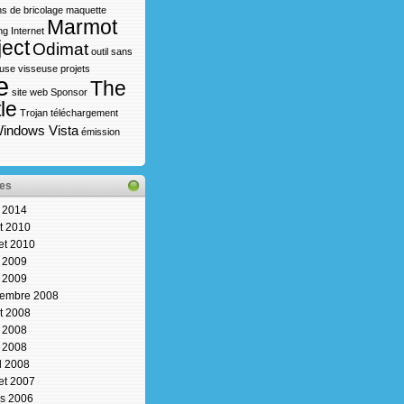
s de bricolage
maquette
Marmot
ng Internet
ject
Odimat
outil sans
use visseuse
projets
e
The
site web
Sponsor
le
Trojan
téléchargement
indows Vista
émission
es
n 2014
t 2010
let 2010
n 2009
 2009
embre 2008
t 2008
n 2008
 2008
il 2008
let 2007
s 2006