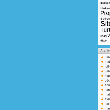
magasin
Marketi
Pro
fil
perce
Sit
Turt
W
illégal
d&co
Archiv
jui
aoû
juil
jui
mai
déc
aoû
jui
mai
avr
juil
mar