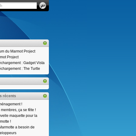
um du Marmot Project
mot Project
échargement : Gadget Vista
échargement : The Turtle
es récents
énagement !
 membres, ça se fête !
velle maquette pour la
motte !
Marmotte a besoin de
eloppeurs