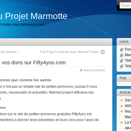
u Projet Marmotte
 inutile mais tellement cool !
Liens
For
vous donnez !
Fan Page Facebook pour Marmot Project
Mar
Tél
vos dons sur Fifty4you.com
Tél
Add comments
Pub
nnonces pas comme les autres
ou) n’est pas un simple site de petites annonces, puisqu’il vous
icles, nouveautés et actualités. Marmot project diffusera ses
Articl
u.
Dém
400
ons
Nou
dons sur le site de petites annonces gratuites Fifty4you est
Mar
membres à donner leurs kilomètres et leurs clics pour l’asso de
La 
dév