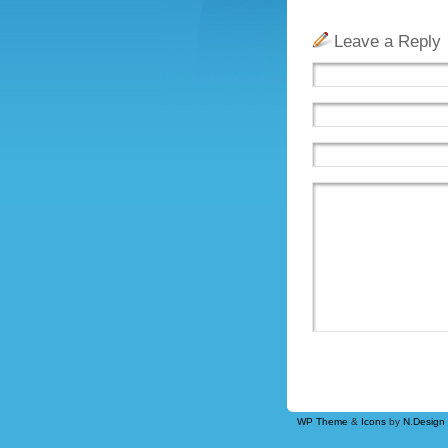
Leave a Reply
WP Theme
&
Icons
by
N.Design 