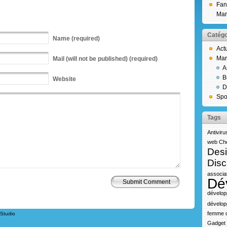
Fan
Mar
Catégo
Name
(required)
Act
Mar
Mail
(will not be published) (required)
A
B
Website
D
Spo
Tags
Antiviru
web
Che
Des
Disc
associa
Dé
dévelop
dévelop
femme d
Studio
Gadget