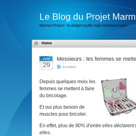
Le Blog du Projet Marm
Marmot Project : le widget inutile mais tellement cool !
Home
Messieurs : les femmes se metten
Août
29
Actualités
Depuis quelques mois les
femmes se mettent à faire
du bricolage.
Et oui plus besoin de
muscles pour bricoler.
En effet, plus de
90
%
d’entre elles déclarent 
elles
.