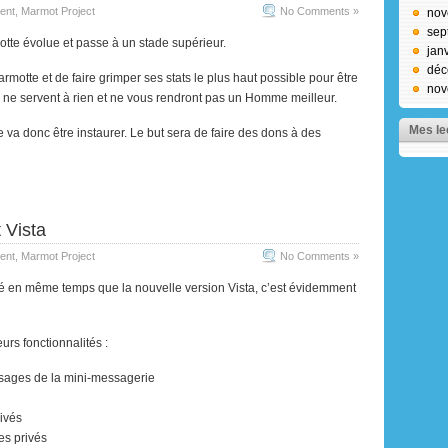
ent
,
Marmot Project
No Comments »
nov
sep
tte évolue et passe à un stade supérieur.
jan
déc
armotte et de faire grimper ses stats le plus haut possible pour être
nov
s ne servent à rien et ne vous rendront pas un Homme meilleur.
Mes le
 va donc être instaurer. Le but sera de faire des dons à des
 Vista
ent
,
Marmot Project
No Comments »
rivé en même temps que la nouvelle version Vista, c’est évidemment
urs fonctionnalités :
ssages de la mini-messagerie
ivés
s privés