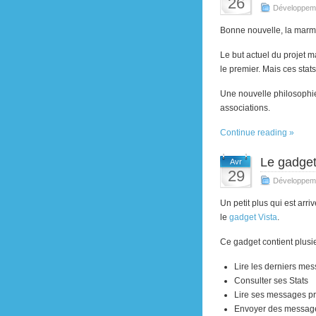
26
Développem
Bonne nouvelle, la marmo
Le but actuel du projet m
le premier. Mais ces stat
Une nouvelle philosophie
associations.
Continue reading »
Le gadget
Avr
29
Développem
Un petit plus qui est ar
le
gadget Vista
.
Ce gadget contient plusie
Lire les derniers me
Consulter ses Stats
Lire ses messages pr
Envoyer des message