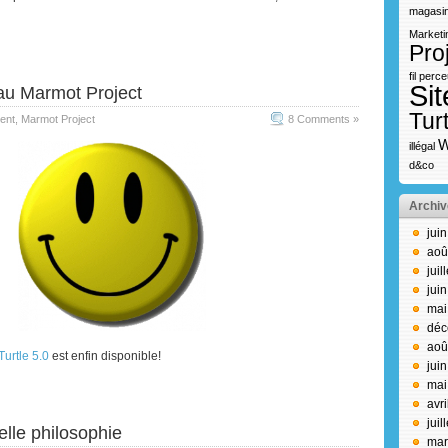
magasin
Marketi
Pro
fil
perce
Sit
au Marmot Project
Turt
ent
,
Marmot Project
8 Comments »
W
illégal
d&co
Archiv
jui
aoû
juil
jui
mai
déc
aoû
Turtle 5.0
est enfin disponible!
jui
mai
avr
juil
lle philosophie
mar