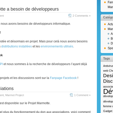
Fan
Mar
te a besoin de développeurs
ent
2 Comments »
Catégo
et nous avons besoins de développeurs informatique.
Act
Mar
!
A
B
ée et désormais en projet. Mais pour celà nous avons besoins
D
s
distributions installées
et les
environnements utilisés
.
Spo
ok
Tags
PI
et nous sommes à la recherche de développeurs l’ayant déjà
Antiviru
web
Che
Des
projets et les discussions sont sur la
Fanpage Facebook
!
Disc
associa
iations
Dé
ent
,
Marmot Project
1 Comment »
dévelop
dévelop
est disponible sur le Projet Marmotte.
femme d
Gadget
el plus du fonctionnement du don aux associations, voici comment