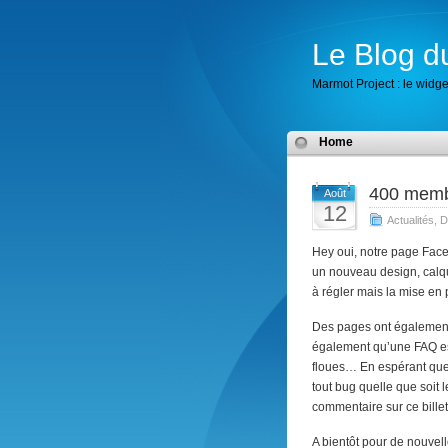
Le Blog d
Marmot Project : le widget
Home
400 membr
Août
12
Actualités
,
D
Hey oui, notre page Face
un nouveau design, calqué
à régler mais la mise en 
Des pages ont également 
également qu’une FAQ est
floues… En espérant que
tout bug quelle que soit 
commentaire sur ce billet
A bientôt pour de nouvel