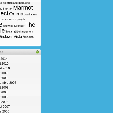
s de bricolage
maquette
Marmot
ng Internet
ject
Odimat
outil sans
use visseuse
projets
e
The
site web
Sponsor
le
Trojan
téléchargement
indows Vista
émission
es
n 2014
t 2010
let 2010
n 2009
 2009
embre 2008
t 2008
n 2008
 2008
il 2008
let 2007
s 2006