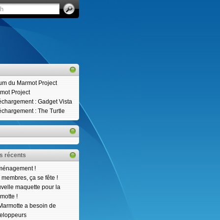
um du Marmot Project
mot Project
échargement : Gadget Vista
échargement : The Turtle
es récents
énagement !
 membres, ça se fête !
velle maquette pour la
motte !
Marmotte a besoin de
eloppeurs