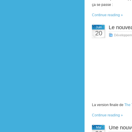
ça se passe :
Continue reading »
Le nouve
Juin
20
Développem
La version finale de
The 
Continue reading »
Une nouve
Mai