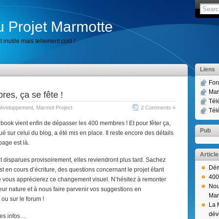
u Projet Marmotte
 inutile mais tellement cool !
Liens
For
Mar
es, ça se fête !
Tél
éveloppement
,
Marmot Project
2 Comments »
Tél
book vient enfin de dépasser les 400 membres ! Et pour fêter ça,
Pub
 sur celui du blog, a été mis en place. Il reste encore des détails
page est là.
Articl
disparues provisoirement, elles reviendront plus tard. Sachez
Dém
 en cours d’écriture, des questions concernant le projet étant
400
 vous apprécierez ce changement visuel. N’hésitez à remonter
Nou
leur nature et à nous faire parvenir vos suggestions en
Mar
 ou sur le forum !
La 
dév
les infos…