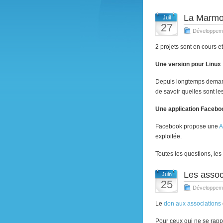
La Marmot
Juil
27
Développem
2 projets sont en cours 
Une version pour Linux 
Depuis longtemps demand
de savoir quelles sont le
Une application Facebo
Facebook propose une
A
exploitée.
Toutes les questions, les 
Les assoc
Juin
25
Développem
Le
don aux associations
Pour ceux qui ne se rapp