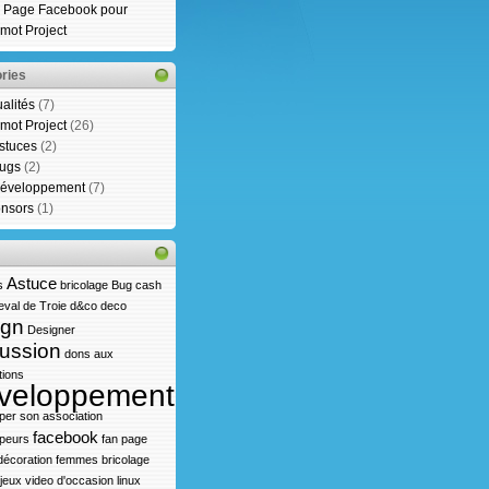
 Page Facebook pour
mot Project
ries
ualités
(7)
mot Project
(26)
stuces
(2)
ugs
(2)
éveloppement
(7)
nsors
(1)
Astuce
s
bricolage
Bug
cash
val de Troie
d&co
deco
ign
Designer
ussion
dons aux
tions
veloppement
per son association
facebook
peurs
fan page
écoration
femmes bricolage
jeux video d'occasion
linux