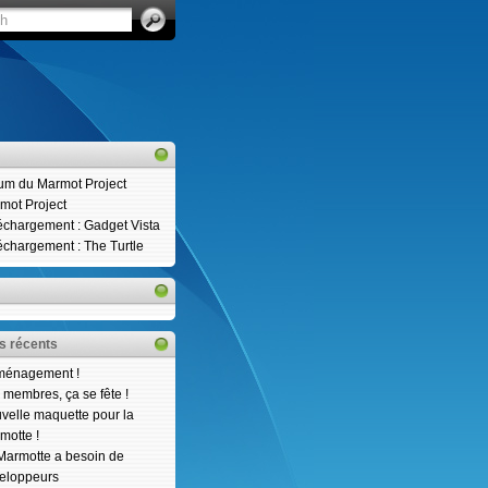
um du Marmot Project
mot Project
échargement : Gadget Vista
échargement : The Turtle
es récents
énagement !
 membres, ça se fête !
velle maquette pour la
motte !
Marmotte a besoin de
eloppeurs