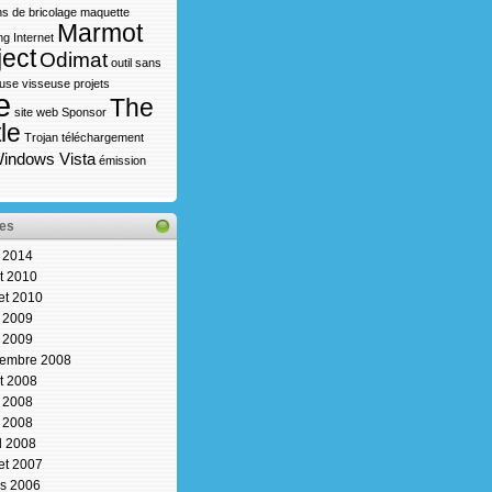
s de bricolage
maquette
Marmot
ng Internet
ject
Odimat
outil sans
use visseuse
projets
e
The
site web
Sponsor
le
Trojan
téléchargement
indows Vista
émission
es
n 2014
t 2010
let 2010
n 2009
 2009
embre 2008
t 2008
n 2008
 2008
il 2008
let 2007
s 2006