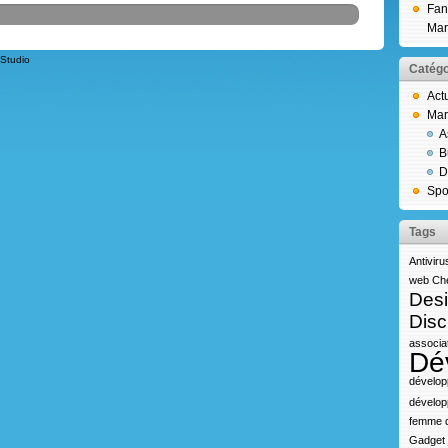
Fan
Mar
Studio
Catégo
Act
Mar
A
B
D
Spo
Tags
Antiviru
web
Che
Des
Disc
associa
Dé
dévelop
dévelop
femme d
Gadget