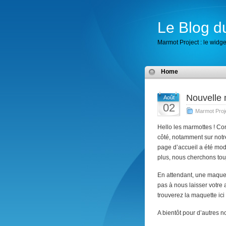
Le Blog d
Marmot Project : le widget
Home
Nouvelle 
Août
02
Marmot Proj
Hello les marmottes ! Co
côté, notamment sur notr
page d’accueil a été mod
plus, nous cherchons touj
En attendant, une maquett
pas à nous laisser votre
trouverez la maquette ici
A bientôt pour d’autres n