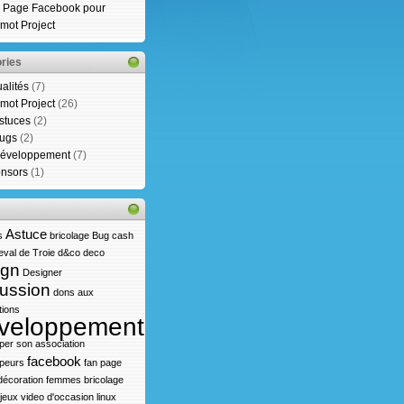
 Page Facebook pour
mot Project
ries
ualités
(7)
mot Project
(26)
stuces
(2)
ugs
(2)
éveloppement
(7)
nsors
(1)
Astuce
s
bricolage
Bug
cash
val de Troie
d&co
deco
ign
Designer
ussion
dons aux
tions
veloppement
per son association
facebook
peurs
fan page
écoration
femmes bricolage
jeux video d'occasion
linux