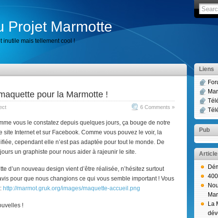
u Projet Marmotte
 inutile mais tellement cool !
Liens
For
Mar
maquette pour la Marmotte !
Tél
ect
6 Comments »
Tél
mme vous le constatez depuis quelques jours, ça bouge de notre
Pub
e site Internet et sur Facebook. Comme vous pouvez le voir, la
ifiée, cependant elle n’est pas adaptée pour tout le monde. De
ours un graphiste pour nous aider à rajeunir le site.
Articl
Dém
e d’un nouveau design vient d’être réalisée, n’hésitez surtout
400
 avis pour que nous changions ce qui vous semble important ! Vous
Nou
 :
http://marmot.gruk.org/images/maquette-accueil.png
Mar
La 
ouvelles !
dév