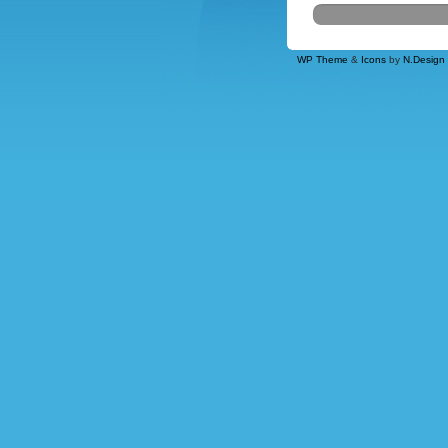
WP Theme
&
Icons
by
N.Design 