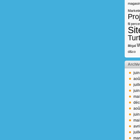
magasin
Marketi
Pro
fil
perce
Sit
Turt
W
illégal
d&co
Archiv
jui
aoû
juil
jui
mai
déc
aoû
jui
mai
avr
juil
mar