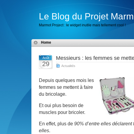
Le Blog du Projet Marm
Marmot Project : le widget inutile mais tellement cool !
Home
Messieurs : les femmes se metten
Août
29
Actualités
Depuis quelques mois les
femmes se mettent à faire
du bricolage.
Et oui plus besoin de
muscles pour bricoler.
En effet, plus de
90
%
d’entre elles déclarent 
elles
.