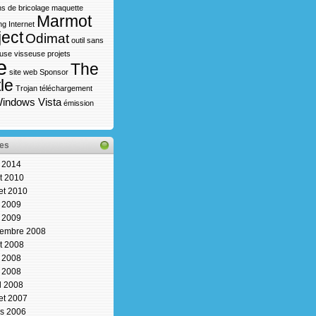
s de bricolage
maquette
Marmot
ng Internet
ject
Odimat
outil sans
use visseuse
projets
e
The
site web
Sponsor
le
Trojan
téléchargement
indows Vista
émission
es
n 2014
t 2010
let 2010
n 2009
 2009
embre 2008
t 2008
n 2008
 2008
il 2008
let 2007
s 2006