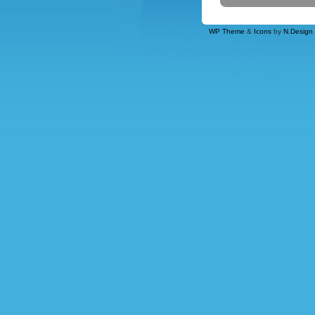
WP Theme
&
Icons
by
N.Design 