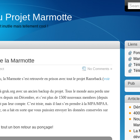
u Projet Marmotte
 inutile mais tellement cool !
Liens
For
Mar
e la Marmotte
Tél
ect
No Comments »
Tél
u, la Marmotte s’est retrouvée en prison avec tout le projet Razorback (
voir
Pub
 à gruk.org avec un ancien backup du projet. Tous le monde aura perdu une
sées depuis mi-Décembre, et c’est plus de 1500 nouveaux membres (depuis
Articl
nt pas leur compte. C’est triste, mais il faut s’en prendre à la MPA/MPAA.
Dém
se, on a fait en sorte que vous puissiez envoyer les données conservées sur
400
Nou
Mar
tout un bon retour au ponçage!
La 
dév