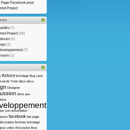
 Page Facebook pour
mot Project
ries
ualités
(7)
mot Project
(26)
stuces
(2)
ugs
(2)
éveloppement
(7)
nsors
(1)
Astuce
s
bricolage
Bug
cash
val de Troie
d&co
deco
ign
Designer
ussion
dons aux
tions
veloppement
per son association
facebook
peurs
fan page
écoration
femmes bricolage
jeux video d'occasion
linux