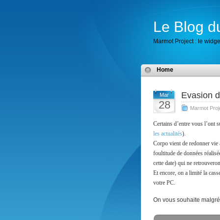
Le Blog d
Marmot Project : le widget
Home
Evasion d
Mar
28
Marmot Proj
Certains d’entre vous l’ont s
les actualités
).
Corpo vient de redonner vie
foultitude de données réali
cette date) qui ne retrouvero
Et encore, on a limité la cas
votre PC.
On vous souhaite malgré 