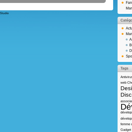
Fan
Mar
Studio
Catégo
Act
Mar
A
B
D
Spo
Tags
Antiviru
web
Che
Des
Disc
associa
Dé
dévelop
dévelop
femme d
Gadget