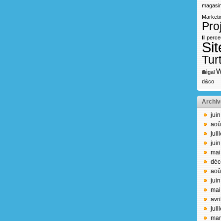
magasin
Marketi
Pro
fil
perce
Sit
Turt
W
illégal
d&co
Archiv
jui
aoû
juil
jui
mai
déc
aoû
jui
mai
avr
juil
mar