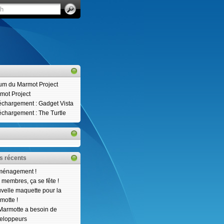
um du Marmot Project
mot Project
échargement : Gadget Vista
échargement : The Turtle
es récents
énagement !
 membres, ça se fête !
velle maquette pour la
motte !
Marmotte a besoin de
eloppeurs