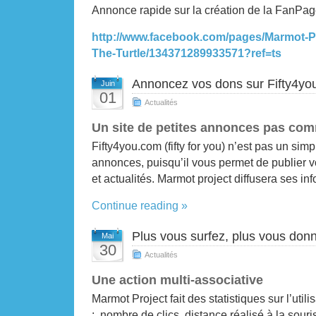
Annonce rapide sur la création de la FanPag
http://www.facebook.com/pages/Marmot-Pr
The-Turtle/134371289933571?ref=ts
Annoncez vos dons sur Fifty4yo
Juin
01
Actualités
Un site de petites annonces pas com
Fifty4you.com (fifty for you) n’est pas un simp
annonces, puisqu’il vous permet de publier v
et actualités. Marmot project diffusera ses in
Continue reading »
Plus vous surfez, plus vous donn
Mai
30
Actualités
Une action multi-associative
Marmot Project fait des statistiques sur l’utili
: nombre de clics, distance réalisé à la souris