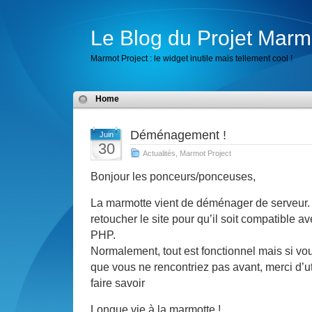
Le Blog du Projet Marm
Marmot Project : le widget inutile mais tellement cool !
Home
Déménagement !
Juin
30
Actualités
,
Marmot Project
Bonjour les ponceurs/ponceuses,
La marmotte vient de déménager de serveur.
retoucher le site pour qu’il soit compatible a
PHP.
Normalement, tout est fonctionnel mais si vo
que vous ne rencontriez pas avant, merci d’ut
faire savoir
Longue vie à la marmotte !