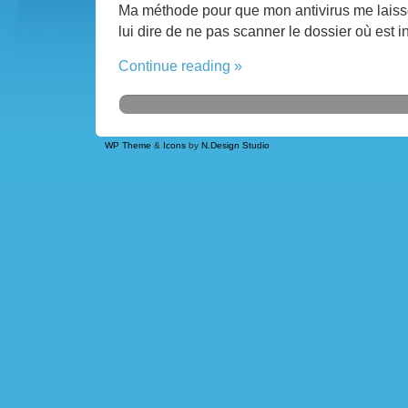
Ma méthode pour que mon antivirus me laisse
lui dire de ne pas scanner le dossier où est in
Continue reading »
WP Theme
&
Icons
by
N.Design Studio