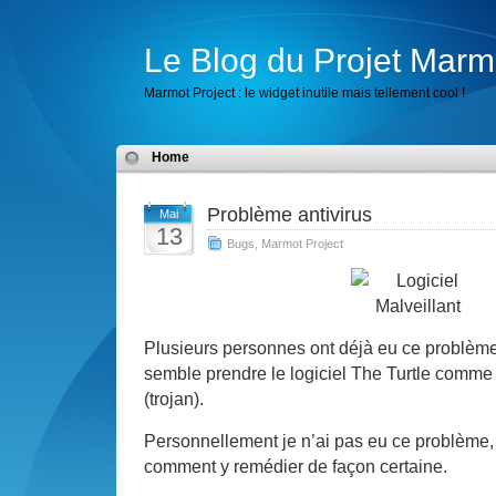
Le Blog du Projet Marm
Marmot Project : le widget inutile mais tellement cool !
Home
Problème antivirus
Mai
13
Bugs
,
Marmot Project
Plusieurs personnes ont déjà eu ce problème,
semble prendre le logiciel The Turtle comm
(trojan).
Personnellement je n’ai pas eu ce problème,
comment y remédier de façon certaine.