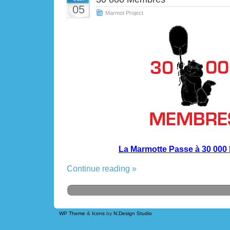
05
Marmot Project
La Marmotte Passe à 30 000
Continue reading »
WP Theme
&
Icons
by
N.Design Studio