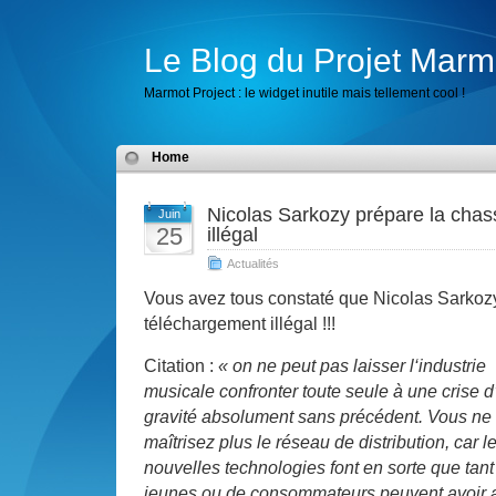
Le Blog du Projet Marm
Marmot Project : le widget inutile mais tellement cool !
Home
Nicolas Sarkozy prépare la cha
Juin
25
illégal
Actualités
Vous avez tous constaté que Nicolas Sarko
téléchargement illégal !!!
Citation :
« on ne peut pas laisser l‘industrie
musicale confronter toute seule à une crise 
gravité absolument sans précédent. Vous ne
maîtrisez plus le réseau de distribution, car l
nouvelles technologies font en sorte que tant
jeunes ou de consommateurs peuvent avoir 