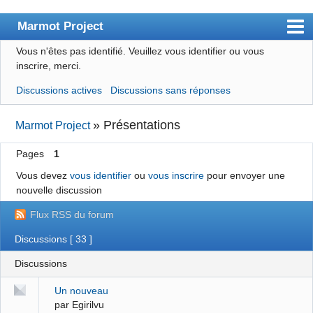
Marmot Project
Vous n'êtes pas identifié.
Veuillez vous identifier ou vous
Le site
inscrire, merci.
Le blog
Discussions actives
Discussions sans réponses
Index
»
Présentations
Marmot Project
Liste des membres
Pages
1
Recherche
Vous devez
vous identifier
ou
vous inscrire
pour envoyer une
Inscription
nouvelle discussion
S'identifier
Flux RSS du forum
Discussions [ 33 ]
Discussions
Un nouveau
par Egirilvu