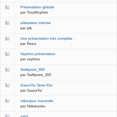
Présentation globale
par TonyMcphee
utilasateur intense
par ptk
Une présentation très complète :
par Reico
Vaylniss présentation
par vaylniss
Swiftpoint_300
par Swiftpoint_300
GaaraToi Strée Eloi
par GaaraToi
rebonjour marmotte
par Hakairyoku
salut