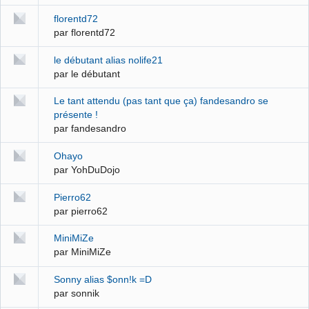
florentd72
par florentd72
le débutant alias nolife21
par le débutant
Le tant attendu (pas tant que ça) fandesandro se
présente !
par fandesandro
Ohayo
par YohDuDojo
Pierro62
par pierro62
MiniMiZe
par MiniMiZe
Sonny alias $onn!k =D
par sonnik