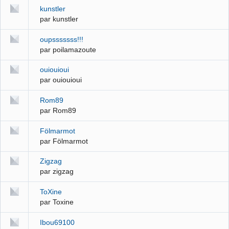
kunstler
par kunstler
oupsssssss!!!
par poilamazoute
ouiouioui
par ouiouioui
Rom89
par Rom89
Fölmarmot
par Fölmarmot
Zigzag
par zigzag
ToXine
par Toxine
Ibou69100