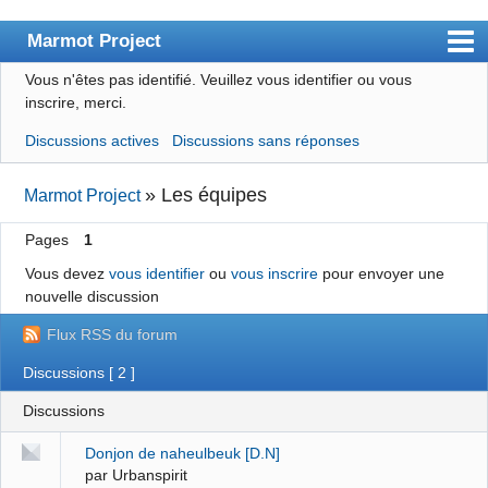
Marmot Project
Vous n'êtes pas identifié.
Veuillez vous identifier ou vous
Le site
inscrire, merci.
Le blog
Discussions actives
Discussions sans réponses
Index
»
Les équipes
Marmot Project
Liste des membres
Pages
1
Recherche
Vous devez
vous identifier
ou
vous inscrire
pour envoyer une
Inscription
nouvelle discussion
S'identifier
Flux RSS du forum
Discussions [ 2 ]
Discussions
Donjon de naheulbeuk [D.N]
par Urbanspirit